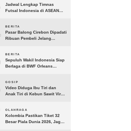
3
Jadwal Lengkap Timnas
Futsal Indonesia di ASEAN
Futsal Championship 2026
Resmi Dirilis
4
BERITA
Pasar Balong Cirebon Dipadati
Ribuan Pembeli Jelang
Lebaran, Kebutuhan Ibadah
Laris Manis
5
BERITA
Sepuluh Wakil Indonesia Siap
Berlaga di BWF Orleans
Masters 2026: Cek Jadwal
Lengkapnya!
6
GOSIP
Video Diduga Ibu Tiri dan
Anak Tiri di Kebun Sawit Viral,
Picu Lonjakan Pencarian
Drastis
7
OLAHRAGA
Kolombia Pastikan Tiket 32
Besar Piala Dunia 2026, Jaga
Rekor Sempurna di Grup K