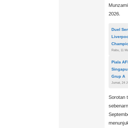
Munzami 
2026.
Duel Sen
Liverpoo
Champi
Rabu, 11 M
Piala AF
Singapu
Grup A
Jumat, 24 J
Sorotan
sebenarn
Septembe
menunju