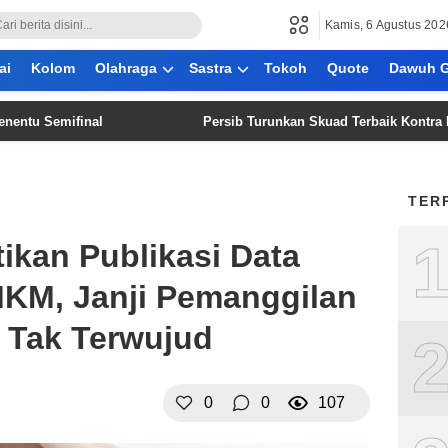
Kamis, 6 Agustus 202
ai
Kolom
Olahraga
Sastra
Tokoh
Quote
Dawuh G
emifinal
Persib Turunkan Skuad Terbaik Kontra Persebay
TER
ikan Publikasi Data
KM, Janji Pemanggilan
A Tak Terwujud
0
0
107