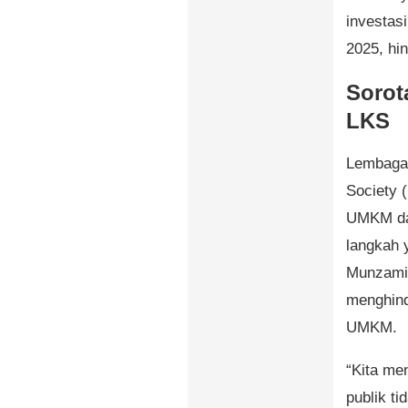
investas
2025, hi
Sorot
LKS
Lembaga 
Society 
UMKM dal
langkah 
Munzami 
menghind
UMKM.
“Kita me
publik t