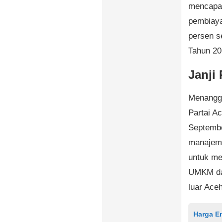
mencapai 
pembiaya
persen s
Tahun 20
Janji
Menangga
Partai Ac
Septemb
manajeme
untuk me
UMKM dan
luar Aceh
Harga Em