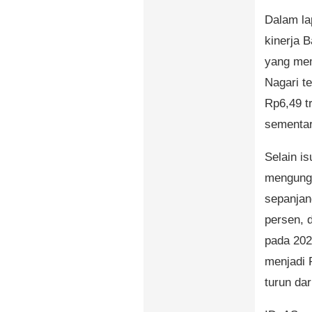
Dalam la
kinerja 
yang memi
Nagari t
Rp6,49 tr
sementar
Selain i
mengungk
sepanjan
persen, 
pada 2025
menjadi 
turun dar