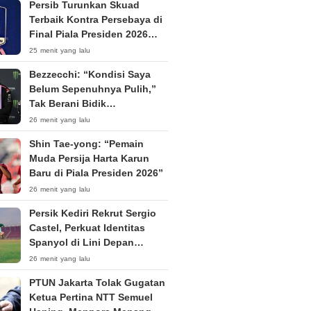
Persib Turunkan Skuad
Terbaik Kontra Persebaya di
Final Piala Presiden 2026
Tanpa Penonton
25 menit yang lalu
Bezzecchi: “Kondisi Saya
Belum Sepenuhnya Pulih,”
Tak Berani Bidik
Kemenangan di Silverstone
26 menit yang lalu
Shin Tae-yong: “Pemain
Muda Persija Harta Karun
Baru di Piala Presiden 2026”
26 menit yang lalu
Persik Kediri Rekrut Sergio
Castel, Perkuat Identitas
Spanyol di Lini Depan
Menjelang Super League
26 menit yang lalu
2026/27
PTUN Jakarta Tolak Gugatan
Ketua Pertina NTT Semuel