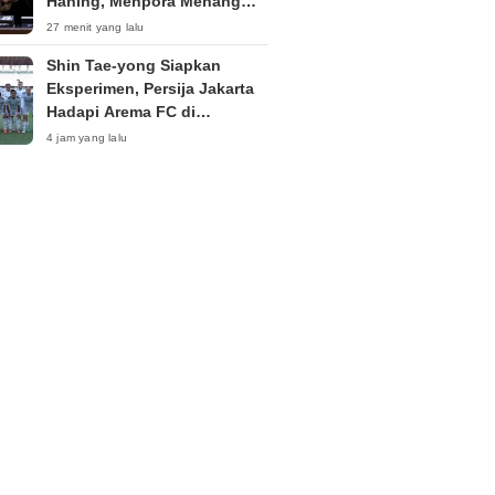
Haning, Menpora Menang
Eksepsi Kompetensi Absolut
27 menit yang lalu
Shin Tae-yong Siapkan
Eksperimen, Persija Jakarta
Hadapi Arema FC di
Perebutan Peringkat Tiga
4 jam yang lalu
Piala Presiden 2026