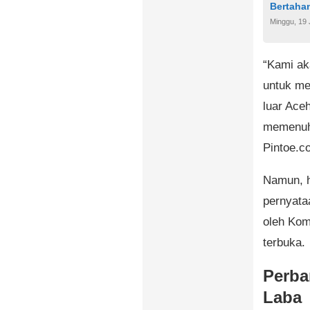
Bertahan
Minggu, 19 
“Kami a
untuk mem
luar Ace
memenuhi
Pintoe.c
Namun, h
pernyata
oleh Kom
terbuka.
Perba
Laba