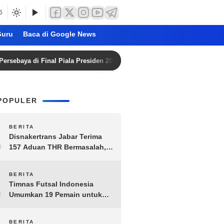
6
uru
Baca di Google News
a di Final Piala Presiden 2026 Tanpa Penonton
Bezzecch
POPULER
1
BERITA
Disnakertrans Jabar Terima
157 Aduan THR Bermasalah,
Perusahaan Terancam Sanksi
Administratif
2
BERITA
Timnas Futsal Indonesia
Umumkan 19 Pemain untuk
Piala AFF 2026, Kombinasi
Senior-Muda Siap Berlaga
BERITA