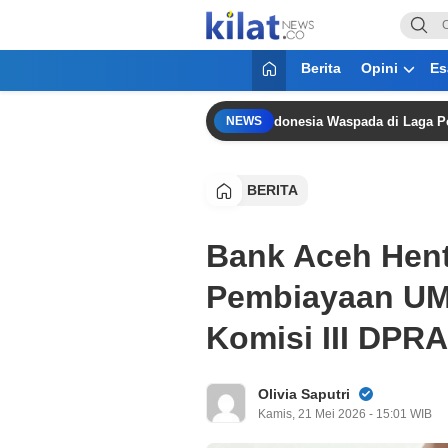
KilatNews.co
Mencerdaskan Anak Bangsa
Berita
Opini
Es
apura Sulit Dikalahkan,” Timnas Indonesia Waspada di Laga Penentu S
NEWS
BERITA
Bank Aceh Hent
Pembiayaan UM
Komisi III DPR
Olivia Saputri
Kamis, 21 Mei 2026 - 15:01 WIB