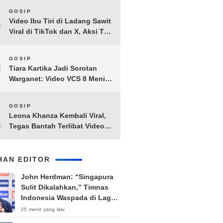
8
GOSIP
Video Ibu Tiri di Ladang Sawit
Viral di TikTok dan X, Aksi Tak
Biasa Bikin Warganet
Penasaran
9
GOSIP
Tiara Kartika Jadi Sorotan
Warganet: Video VCS 8 Menit
21 Detik Diduga Beredar di
Terabox
10
GOSIP
Leona Khanza Kembali Viral,
Tegas Bantah Terlibat Video
Syur: “Aku Udah Cape”
IHAN EDITOR
John Herdman: “Singapura
Sulit Dikalahkan,” Timnas
Indonesia Waspada di Laga
Penentu Semifinal
25 menit yang lalu