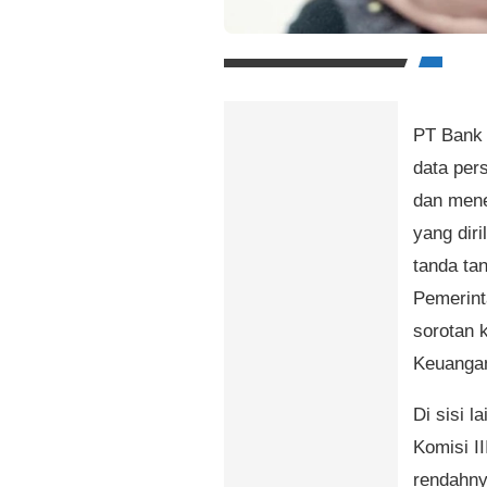
PT Bank 
data per
dan men
yang diri
tanda ta
Pemerint
sorotan 
Keuangan
Di sisi 
Komisi I
rendahn