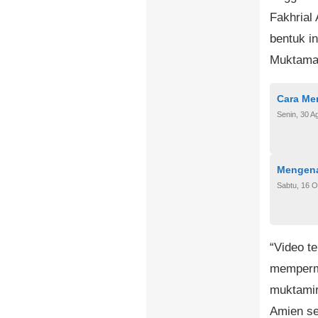
Fakhrial
bentuk i
Muktamar
Cara Me
Senin, 30 A
Mengena
Sabtu, 16 O
“Video te
memperma
muktamir
Amien se