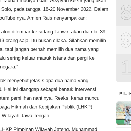
 Muhammadiyah dan ‘Aisyiyah ke 48 yang akan
di Solo, pada tanggal 18-20 November 2022. Dalam
ouTube nya, Amien Rais nenyampaikan:
calon dilempar ke sidang Tanwir, akan diambil 39,
13 orang saja. Itu bukan cilaka. Silahkan memilih
ja, tapi jangan pernah memilih dua nama yang
alu sering keluar masuk istana dan pergi ke
negara.”
dak menyebut jelas siapa dua nama yang
. Hal ini dianggap sebagai bentuk intervensi
PIL
stem pemilihan nantinya. Reaksi keras muncul
baga Hikmah dan Kebijakan Publik (LHKP)
 Wilayah Jawa Tengah.
 LHKP Pimpinan Wilayah Jateng, Muhammad