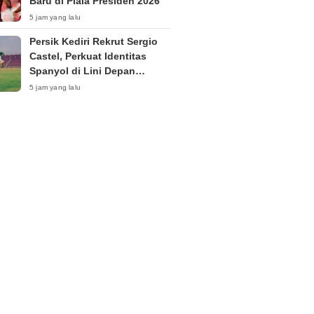
Baru di Piala Presiden 2026”
5 jam yang lalu
Persik Kediri Rekrut Sergio
Castel, Perkuat Identitas
Spanyol di Lini Depan
Menjelang Super League
5 jam yang lalu
2026/27