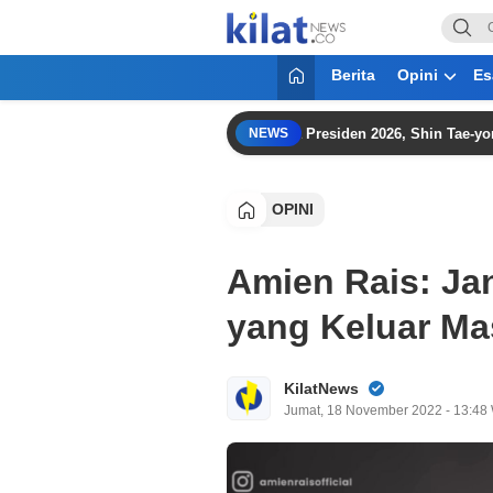
KilatNews.co
Mencerdaskan Anak Bangsa
Berita
Opini
Es
karta Amankan Peringkat Ketiga Piala Presiden 2026, Shin Tae-yong Lan
NEWS
OPINI
Amien Rais: Ja
yang Keluar Ma
KilatNews
Jumat, 18 November 2022 - 13:48