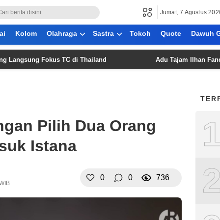
Jumat, 7 Agustus 202
ai
Kolom
Olahraga
Sastra
Tokoh
Quote
Dawuh G
gsung Fokus TC di Thailand
Adu Tajam Ilhan Fandi dan M
TER
ngan Pilih Dua Orang
suk Istana
0
0
736
 WIB