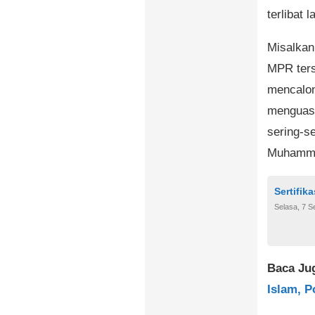
terlibat 
Misalkan
MPR ters
mencalon
menguasa
sering-s
Muhamma
Sertifika
Selasa, 7 
Baca Ju
Islam, P