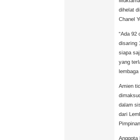
Muktamar
dihelat 
Chanel Y
“Ada 92 
disaring 
siapa sa
yang terl
lembaga 
Amien ti
dimaksud
dalam si
dari Lem
Pimpinan
Anggota