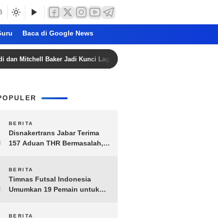
6
uru
Baca di Google News
itchell Baker Jadi Kunci Laga Hidup-Mati Singapura vs Timnas Indonesi
POPULER
1
BERITA
Disnakertrans Jabar Terima
157 Aduan THR Bermasalah,
Perusahaan Terancam Sanksi
Administratif
2
BERITA
Timnas Futsal Indonesia
Umumkan 19 Pemain untuk
Piala AFF 2026, Kombinasi
Senior-Muda Siap Berlaga
BERITA