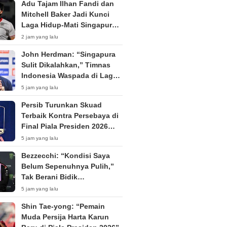
Adu Tajam Ilhan Fandi dan
Mitchell Baker Jadi Kunci
Laga Hidup-Mati Singapura
vs Timnas Indonesia di Piala
2 jam yang lalu
AFF 2026
John Herdman: “Singapura
Sulit Dikalahkan,” Timnas
Indonesia Waspada di Laga
Penentu Semifinal
5 jam yang lalu
Persib Turunkan Skuad
Terbaik Kontra Persebaya di
Final Piala Presiden 2026
Tanpa Penonton
5 jam yang lalu
Bezzecchi: “Kondisi Saya
Belum Sepenuhnya Pulih,”
Tak Berani Bidik
Kemenangan di Silverstone
5 jam yang lalu
Shin Tae-yong: “Pemain
Muda Persija Harta Karun