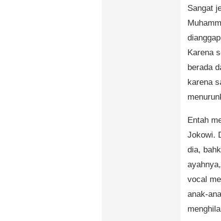
Sangat j
Muhammad
dianggap
Karena s
berada d
karena s
menurun
Entah m
Jokowi. 
dia, bah
ayahnya,
vocal men
anak-ana
menghila