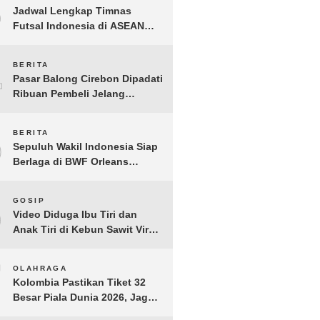
3
Jadwal Lengkap Timnas
Futsal Indonesia di ASEAN
Futsal Championship 2026
Resmi Dirilis
4
BERITA
Pasar Balong Cirebon Dipadati
Ribuan Pembeli Jelang
Lebaran, Kebutuhan Ibadah
Laris Manis
5
BERITA
Sepuluh Wakil Indonesia Siap
Berlaga di BWF Orleans
Masters 2026: Cek Jadwal
Lengkapnya!
6
GOSIP
Video Diduga Ibu Tiri dan
Anak Tiri di Kebun Sawit Viral,
Picu Lonjakan Pencarian
Drastis
7
OLAHRAGA
Kolombia Pastikan Tiket 32
Besar Piala Dunia 2026, Jaga
Rekor Sempurna di Grup K