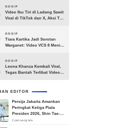
8
GOSIP
Video Ibu Tiri di Ladang Sawit
Viral di TikTok dan X, Aksi Tak
Biasa Bikin Warganet
Penasaran
9
GOSIP
Tiara Kartika Jadi Sorotan
Warganet: Video VCS 8 Menit
21 Detik Diduga Beredar di
Terabox
10
GOSIP
Leona Khanza Kembali Viral,
Tegas Bantah Terlibat Video
Syur: “Aku Udah Cape”
IHAN EDITOR
Persija Jakarta Amankan
Peringkat Ketiga Piala
Presiden 2026, Shin Tae-
yong Langsung Fokus TC di
2 jam yang lalu
Thailand