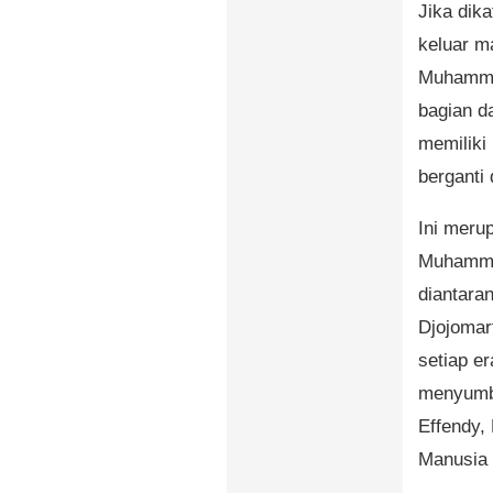
Jika dik
keluar m
Muhammad
bagian d
memiliki
berganti
Ini meru
Muhamma
diantaran
Djojomar
setiap e
menyumba
Effendy,
Manusia 