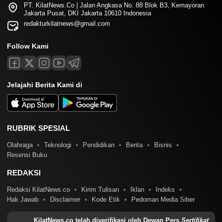
PT. KilatNews.Co | Jalan Angkasa No. 88 Blok B3, Kemayoran
Jakarta Pusat, DKI Jakarta 10610 Indonesia
redakturkilatnews@gmail.com
Follow Kami
Jelajahi Berita Kami di
RUBRIK SPESIAL
Olahraga
Teknologi
Pendidikan
Berita
Bisnis
Resensi Buku
REDAKSI
Redaksi KilatNews.co
Kirim Tulisan
Iklan
Indeks
Hak Jawab
Disclaimer
Kode Etik
Pedoman Media Siber
KilatNews.co telah diverifikasi oleh Dewan Pers
Sertifikat