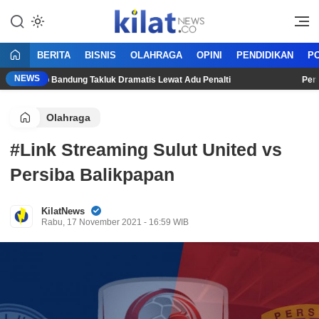
Mencerdaskan Anak Bangsa
KilatNews.co
BERITA
BISNIS
OLAHRAGA
OPINI
PENDIDIKAN
PO
NEWS
, Persib Bandung Takluk Dramatis Lewat Adu Penalti
Persija 
Olahraga
#Link Streaming Sulut United vs
Persiba Balikpapan
KilatNews
Rabu, 17 November 2021 - 16:59 WIB