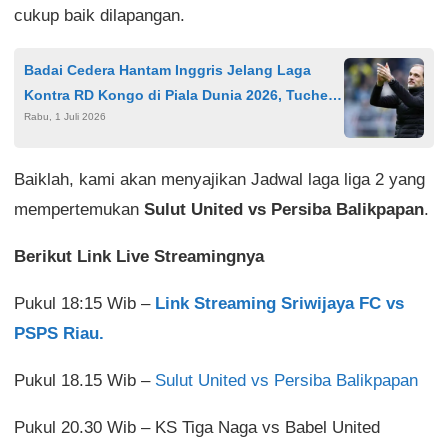
cukup baik dilapangan.
Badai Cedera Hantam Inggris Jelang Laga
Kontra RD Kongo di Piala Dunia 2026, Tuchel
Rabu, 1 Juli 2026
Siapkan Strategi Baru
Baiklah, kami akan menyajikan Jadwal laga liga 2 yang
mempertemukan
Sulut United vs Persiba Balikpapan
.
Berikut Link Live Streamingnya
Pukul 18:15 Wib –
Link Streaming Sriwijaya FC vs
PSPS Riau.
Pukul 18.15 Wib –
Sulut United vs Persiba Balikpapan
Pukul 20.30 Wib – KS Tiga Naga vs Babel United