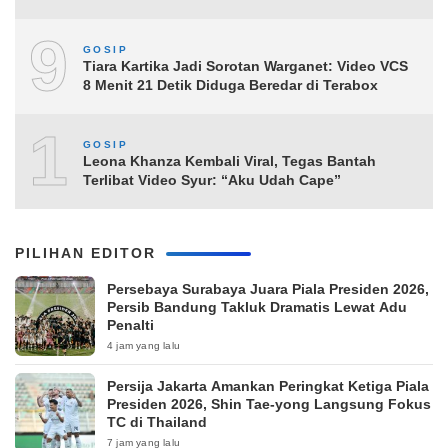
9
GOSIP
Tiara Kartika Jadi Sorotan Warganet: Video VCS
8 Menit 21 Detik Diduga Beredar di Terabox
10
GOSIP
Leona Khanza Kembali Viral, Tegas Bantah
Terlibat Video Syur: “Aku Udah Cape”
PILIHAN EDITOR
Persebaya Surabaya Juara Piala Presiden 2026,
Persib Bandung Takluk Dramatis Lewat Adu
Penalti
4 jam yang lalu
Persija Jakarta Amankan Peringkat Ketiga Piala
Presiden 2026, Shin Tae-yong Langsung Fokus
TC di Thailand
7 jam yang lalu