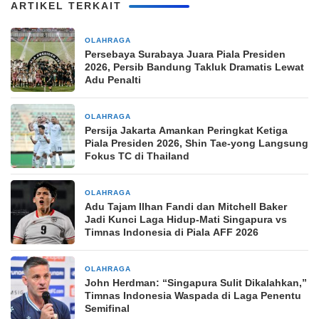
ARTIKEL TERKAIT
OLAHRAGA
4 jam yang lalu
Persebaya Surabaya Juara Piala Presiden
2026, Persib Bandung Takluk Dramatis Lewat
Adu Penalti
OLAHRAGA
7 jam yang lalu
Persija Jakarta Amankan Peringkat Ketiga
Piala Presiden 2026, Shin Tae-yong Langsung
Fokus TC di Thailand
OLAHRAGA
7 jam yang lalu
Adu Tajam Ilhan Fandi dan Mitchell Baker
Jadi Kunci Laga Hidup-Mati Singapura vs
Timnas Indonesia di Piala AFF 2026
OLAHRAGA
10 jam yang lalu
John Herdman: “Singapura Sulit Dikalahkan,”
Timnas Indonesia Waspada di Laga Penentu
Semifinal