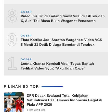
8
GOSIP
Video Ibu Tiri di Ladang Sawit Viral di TikTok dan
X, Aksi Tak Biasa Bikin Warganet Penasaran
9
GOSIP
Tiara Kartika Jadi Sorotan Warganet: Video VCS
8 Menit 21 Detik Diduga Beredar di Terabox
10
GOSIP
Leona Khanza Kembali Viral, Tegas Bantah
Terlibat Video Syur: “Aku Udah Cape”
PILIHAN EDITOR
DPR Desak Evaluasi Total Kebijakan
Naturalisasi Usai Timnas Indonesia Gagal di
Piala AFF 2026
5 jam yang lalu