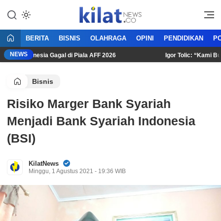
Mencerdaskan Anak Bangsa
KilatNews.co
BERITA
BISNIS
OLAHRAGA
OPINI
PENDIDIKAN
PO
NEWS
 Indonesia Gagal di Piala AFF 2026
Igor Tolic: “Kami Butuh L
Bisnis
Risiko Marger Bank Syariah
Menjadi Bank Syariah Indonesia
(BSI)
KilatNews
Minggu, 1 Agustus 2021 - 19:36 WIB