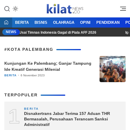
Mencerdaskan Anak Bangsa
KilatNews.co
BERITA
BISNIS
OLAHRAGA
OPINI
PENDIDIKAN
PO
NEWS
uralisasi Usai Timnas Indonesia Gagal di Piala AFF 2026
Igor
#KOTA PALEMBANG
Kunjungan Ke Palembang; Ganjar Tampung
Ide Kreatif Generasi Milenial
BERITA
6 November 2023
TERPOPULER
1
BERITA
Disnakertrans Jabar Terima 157 Aduan THR
Bermasalah, Perusahaan Terancam Sanksi
Administratif